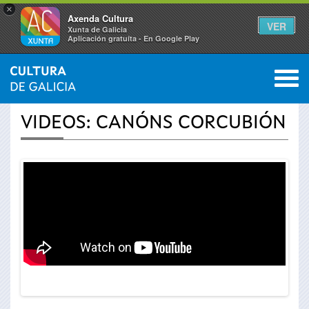
×
Axenda Cultura
VER
Xunta de Galicia
Aplicación gratuíta - En Google Play
Saltar al menú
M
INICIO
›
ACTUALIDADE
›
VÍDEOS
0
Vostede
VIDEOS: CANÓNS CORCUBIÓN
está
aquí