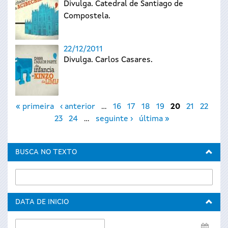
Divulga. Catedral de Santiago de
Compostela.
22/12/2011
Divulga. Carlos Casares.
Páxinas
« primeira
‹ anterior
…
16
17
18
19
20
21
22
23
24
…
seguinte ›
última »
BUSCA NO TEXTO
DATA DE INICIO
Data