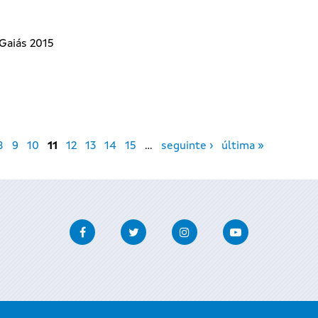
Gaiás 2015
8
9
10
11
12
13
14
15
…
seguinte ›
última »
Facebook
Twitter
Instagram
Youtube