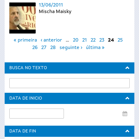
13/06/2011
Mischa Maisky
Páxinas
« primeira
‹ anterior
…
20
21
22
23
24
25
26
27
28
seguinte ›
última »
BUSCA NO TEXTO
DATA DE INICIO
Data
de
inicio
DATA DE FIN