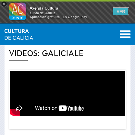
×
Axenda Cultura
VER
Xunta de Galicia
Aplicación gratuíta - En Google Play
Saltar al menú
M
INICIO
›
ACTUALIDADE
›
VÍDEOS
0
Vostede
VIDEOS: GALICIALE
está
aquí