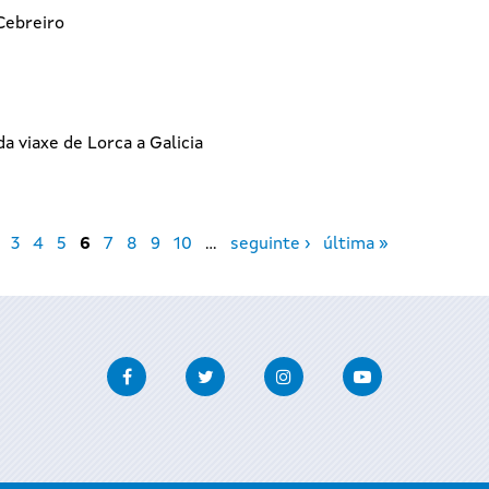
 Cebreiro
a viaxe de Lorca a Galicia
3
4
5
6
7
8
9
10
…
seguinte ›
última »
Facebook
Twitter
Instagram
Youtube