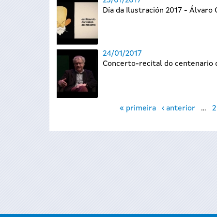
25/01/2017
Día da Ilustración 2017 - Álvaro
24/01/2017
Concerto-recital do centenario d
Páxinas
« primeira
‹ anterior
…
2