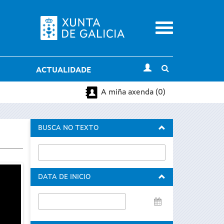
Menu
Toggle
ACTUALIDADE
search
A miña axenda (0)
BUSCA NO TEXTO
DATA DE INICIO
Data
de
inicio