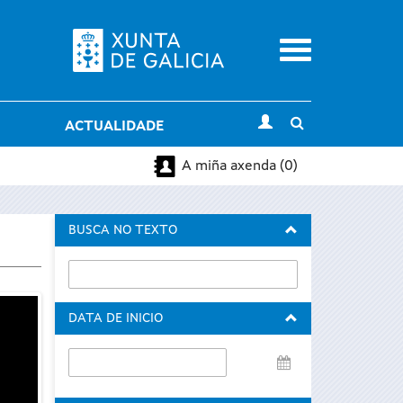
Menu
Toggle
ACTUALIDADE
search
A miña axenda (0)
BUSCA NO TEXTO
DATA DE INICIO
Data
de
inicio