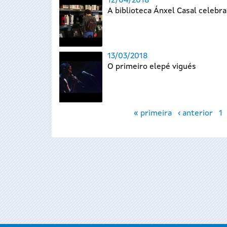
12/04/2018
A biblioteca Ánxel Casal celebra
13/03/2018
O primeiro elepé vigués
Páxinas
« primeira
‹ anterior
1