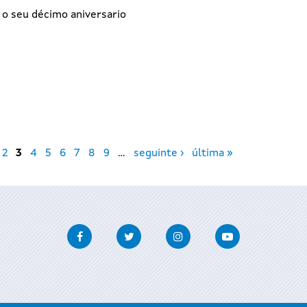
 o seu décimo aniversario
2
3
4
5
6
7
8
9
…
seguinte ›
última »
Facebook
Twitter
Instagram
Youtube