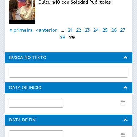
Cultura10 con Soledad Puértolas
Páxinas
« primeira
‹ anterior
…
21
22
23
24
25
26
27
28
29
BUSCA NO TEXTO
DATA DE INICIO
Data
de
inicio
DATA DE FIN
Data