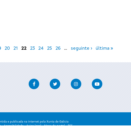
9
20
21
22
23
24
25
26
…
seguinte ›
última »
Facebook
Twitter
Instagram
Youtube
ida e publicada na internet pola Xunta de Galicia
a
-
Accesibilidade
-
Aviso legal
-
Mapa do portal
-
RSS