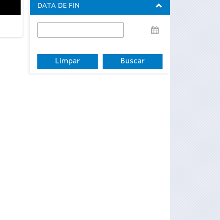
DATA DE FIN
Data
de
fin