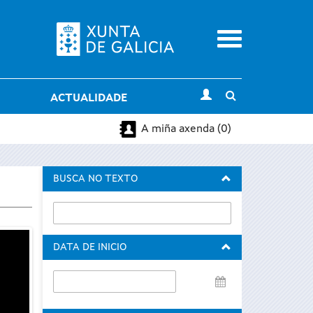
Menu
Toggle
ACTUALIDADE
search
A miña axenda (0)
BUSCA NO TEXTO
DATA DE INICIO
Data
de
inicio