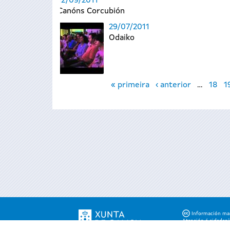
12/09/2011
Canóns Corcubión
29/07/2011
Odaiko
Páxinas
« primeira
‹ anterior
…
18
1
Información mant
Atención á cidadaní