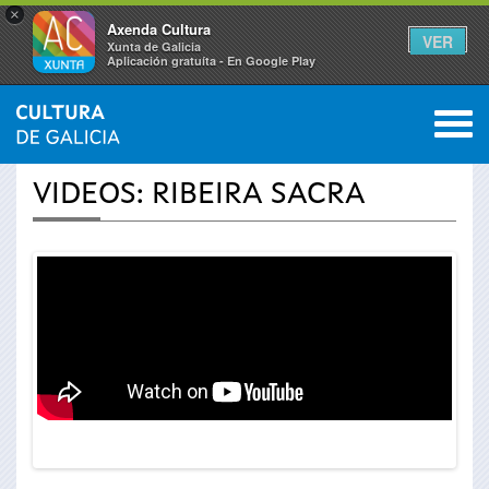
×
Axenda Cultura
VER
Xunta de Galicia
Aplicación gratuíta - En Google Play
Saltar al menú
M
INICIO
›
ACTUALIDADE
›
VÍDEOS
0
Vostede
VIDEOS: RIBEIRA SACRA
está
aquí