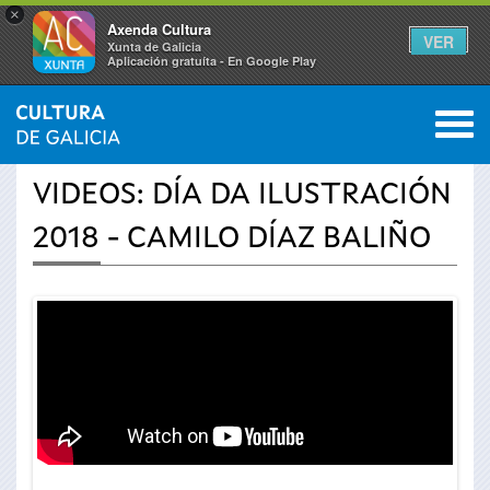
×
Axenda Cultura
VER
Xunta de Galicia
Aplicación gratuíta - En Google Play
Saltar al menú
M
INICIO
›
ACTUALIDADE
›
VÍDEOS
0
Vostede
VIDEOS: DÍA DA ILUSTRACIÓN
está
2018 - CAMILO DÍAZ BALIÑO
aquí