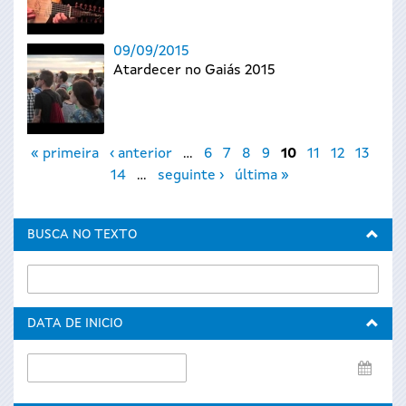
09/09/2015
Atardecer no Gaiás 2015
Páxinas
« primeira
‹ anterior
…
6
7
8
9
10
11
12
13
14
…
seguinte ›
última »
BUSCA NO TEXTO
DATA DE INICIO
Data
de