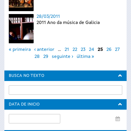
28/03/2011
2011 Ano da música de Galicia
Páxinas
« primeira
‹ anterior
…
21
22
23
24
25
26
27
28
29
seguinte ›
última »
BUSCA NO TEXTO
DATA DE INICIO
Data
de