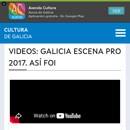
×
Axenda Cultura
VER
Xunta de Galicia
Aplicación gratuíta - En Google Play
Saltar al menú
M
INICIO
›
ACTUALIDADE
›
VÍDEOS
0
Vostede
VIDEOS: GALICIA ESCENA PRO
está
2017. ASÍ FOI
aquí