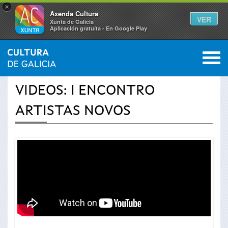
×
Axenda Cultura
VER
Xunta de Galicia
Aplicación gratuíta - En Google Play
Saltar al menú
M
INICIO
›
ACTUALIDADE
›
VÍDEOS
0
Vostede
VIDEOS: I ENCONTRO
está
ARTISTAS NOVOS
aquí