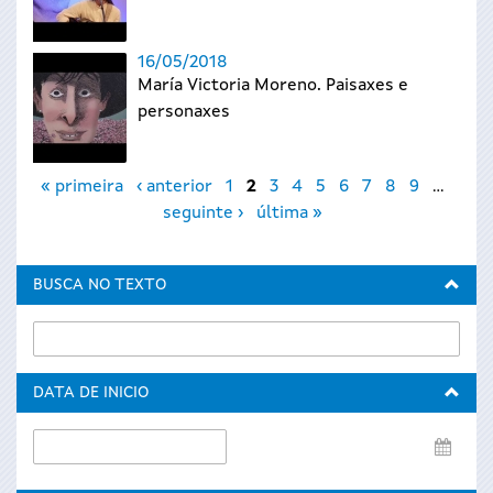
16/05/2018
María Victoria Moreno. Paisaxes e
personaxes
Páxinas
« primeira
‹ anterior
1
2
3
4
5
6
7
8
9
…
seguinte ›
última »
BUSCA NO TEXTO
DATA DE INICIO
Data
de