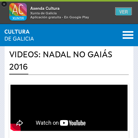
×
Axenda Cultura
VER
Xunta de Galicia
Aplicación gratuíta - En Google Play
Saltar al menú
M
INICIO
›
ACTUALIDADE
›
VÍDEOS
0
Vostede
VIDEOS: NADAL NO GAIÁS
está
2016
aquí