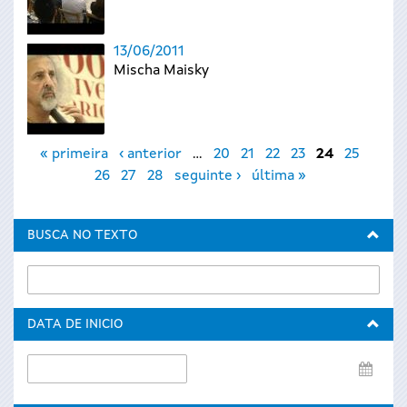
13/06/2011
Mischa Maisky
Páxinas
« primeira
‹ anterior
…
20
21
22
23
24
25
26
27
28
seguinte ›
última »
BUSCA NO TEXTO
DATA DE INICIO
Data
de