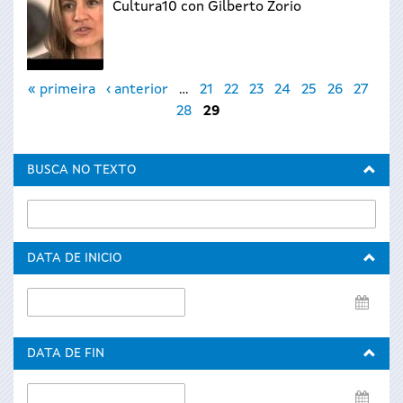
Cultura10 con Gilberto Zorio
Páxinas
« primeira
‹ anterior
…
21
22
23
24
25
26
27
28
29
BUSCA NO TEXTO
DATA DE INICIO
Data
de
inicio
DATA DE FIN
Data