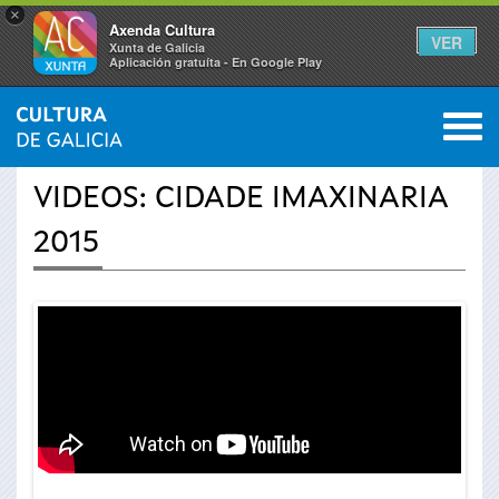
×
Axenda Cultura
VER
Xunta de Galicia
Aplicación gratuíta - En Google Play
Saltar al menú
M
INICIO
›
ACTUALIDADE
›
VÍDEOS
0
Vostede
VIDEOS: CIDADE IMAXINARIA
está
2015
aquí