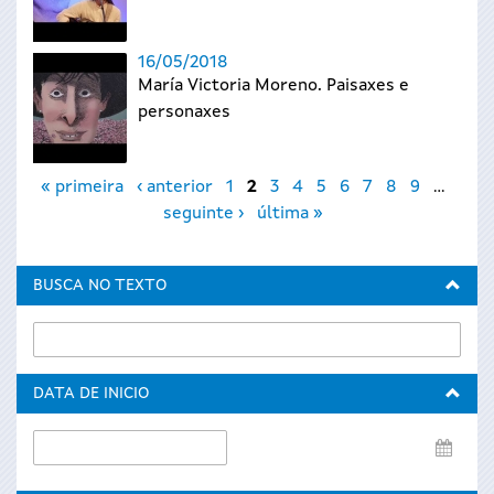
16/05/2018
María Victoria Moreno. Paisaxes e
personaxes
Páxinas
« primeira
‹ anterior
1
2
3
4
5
6
7
8
9
…
seguinte ›
última »
BUSCA NO TEXTO
DATA DE INICIO
Data
de