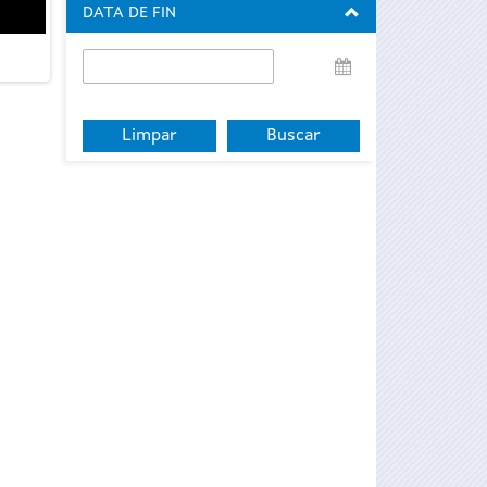
DATA DE FIN
Data
de
fin