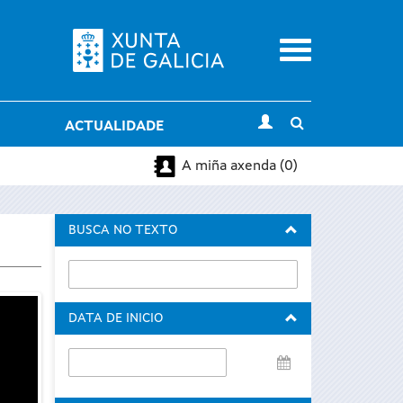
Menu
Toggle
ACTUALIDADE
search
A miña axenda (0)
BUSCA NO TEXTO
DATA DE INICIO
Data
de
inicio