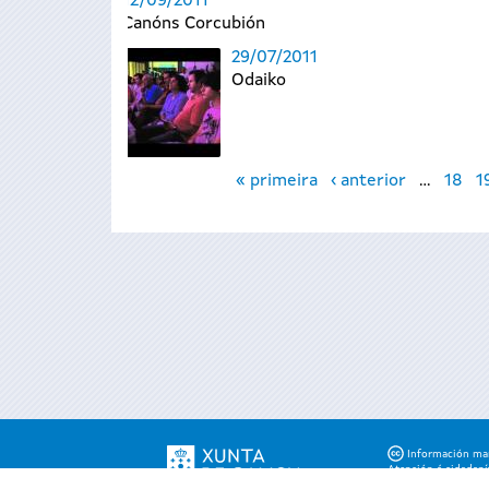
12/09/2011
Canóns Corcubión
29/07/2011
Odaiko
Páxinas
« primeira
‹ anterior
…
18
1
Información mant
Atención á cidadaní