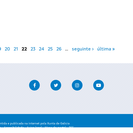
9
20
21
22
23
24
25
26
…
seguinte ›
última »
Facebook
Twitter
Instagram
Youtube
ida e publicada na internet pola Xunta de Galicia
a
-
Accesibilidade
-
Aviso legal
-
Mapa do portal
-
RSS