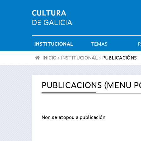
INSTITUCIONAL
TEMAS
P
Menú
INICIO
›
INSTITUCIONAL
›
PUBLICACIÓNS
principal
Vostede
está
PUBLICACIONS (MENU P
aquí
Non se atopou a publicación