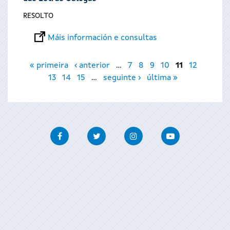
RESOLTO
Máis información e consultas
Páxinas
« primeira
‹ anterior
…
7
8
9
10
11
12
13
14
15
…
seguinte ›
última »
Facebook
Twitter
Instagram
Youtube