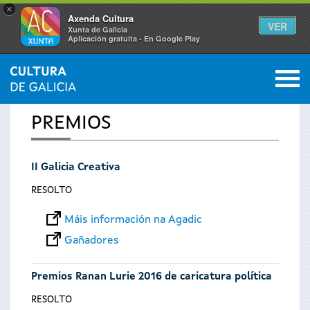
×
Axenda Cultura
VER
Xunta de Galicia
Aplicación gratuíta - En Google Play
Saltar al menú
M
INICIO
0
Vostede
PREMIOS
está
II Galicia Creativa
aquí
RESOLTO
Máis información na Agadic
Gañadores
Premios Ranan Lurie 2016 de caricatura política
RESOLTO