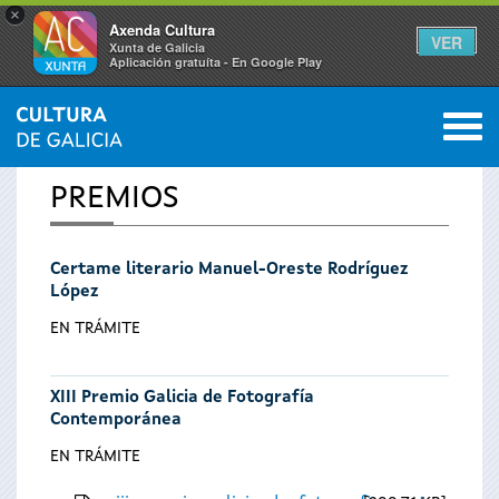
×
Axenda Cultura
VER
Xunta de Galicia
Aplicación gratuíta - En Google Play
Saltar al menú
M
INICIO
0
Vostede
PREMIOS
está
Certame literario Manuel-Oreste Rodríguez
aquí
López
EN TRÁMITE
XIII Premio Galicia de Fotografía
Contemporánea
EN TRÁMITE