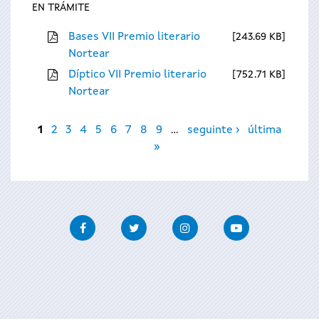
EN TRÁMITE
Bases VII Premio literario
243.69 KB
Nortear
Díptico VII Premio literario
752.71 KB
Nortear
Páxinas
1
2
3
4
5
6
7
8
9
…
seguinte ›
última
»
Facebook
Twitter
Instagram
Youtube