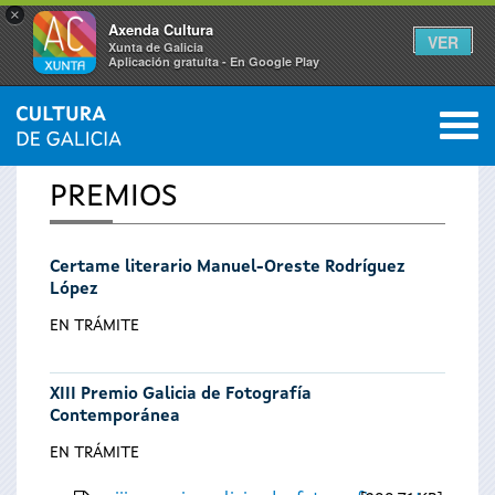
×
Axenda Cultura
VER
Xunta de Galicia
Aplicación gratuíta - En Google Play
Saltar al menú
M
INICIO
0
Vostede
PREMIOS
está
Certame literario Manuel-Oreste Rodríguez
aquí
López
EN TRÁMITE
XIII Premio Galicia de Fotografía
Contemporánea
EN TRÁMITE