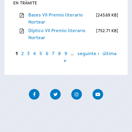
EN TRÁMITE
Bases VII Premio literario
243.69 KB
Nortear
Díptico VII Premio literario
752.71 KB
Nortear
Páxinas
1
2
3
4
5
6
7
8
9
…
seguinte ›
última
»
Facebook
Twitter
Instagram
Youtube