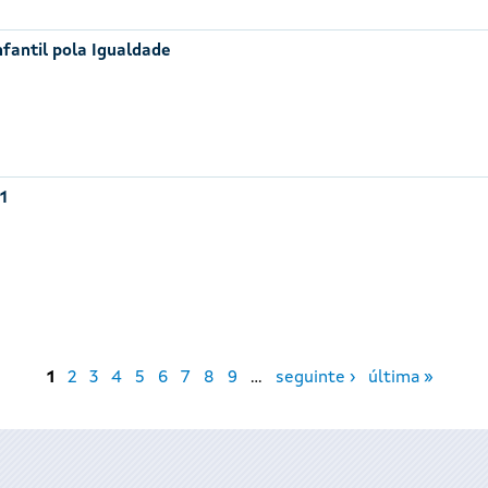
nfantil pola Igualdade
1
1
2
3
4
5
6
7
8
9
…
seguinte ›
última »