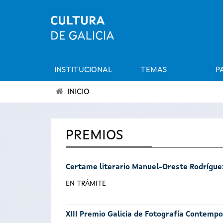
INSTITUCIONAL
TEMAS
P
Menú
INICIO
principal
Vostede
está
PREMIOS
aquí
Certame literario Manuel-Oreste Rodrígue
EN TRÁMITE
XIII Premio Galicia de Fotografía Contemp