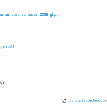
_contemporanea_bases_2025-gl.pdf
ega 2024
tos
concurso_balbino_ba