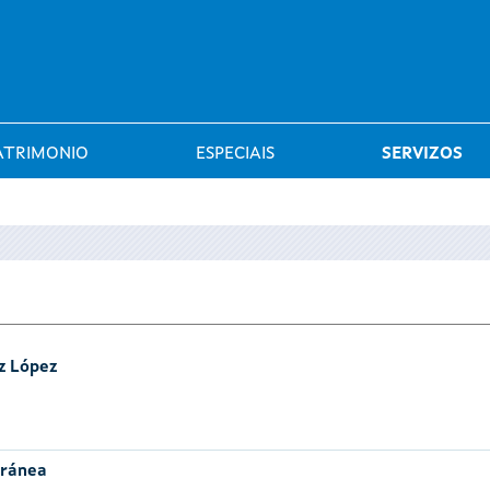
Saltar al menú
ATRIMONIO
ESPECIAIS
SERVIZOS
z López
oránea