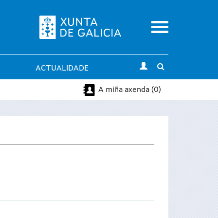
Menu
Toggle
ACTUALIDADE
search
A miña axenda (0)