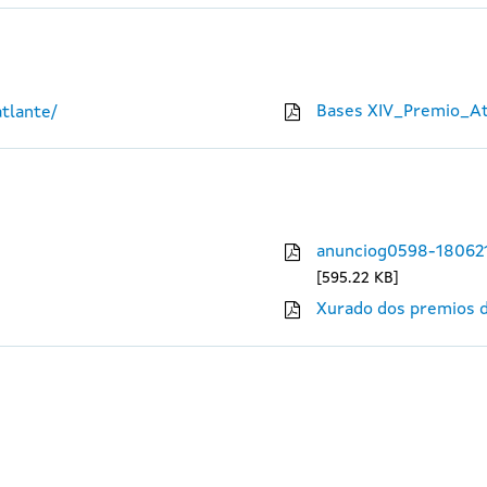
Bases XIV_Premio_At
tlante/
anunciog0598-18062
595.22 KB
Xurado dos premios d