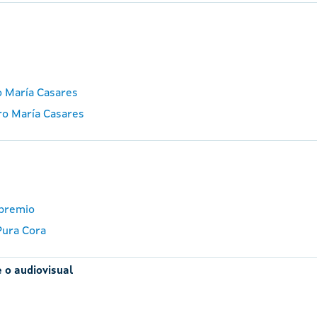
o María Casares
ro María Casares
 premio
Pura Cora
 o audiovisual