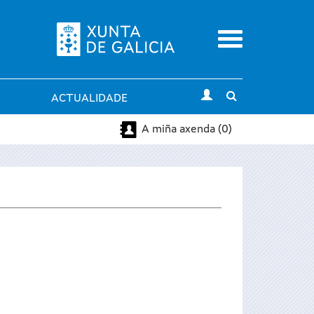
Menu
Toggle
ACTUALIDADE
search
A miña axenda (0)