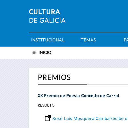
INSTITUCIONAL
TEMAS
P
Menú
INICIO
principal
Vostede
está
PREMIOS
aquí
XX Premio de Poesía Concello de Carral
RESOLTO
Xosé Luís Mosquera Camba recibe o 