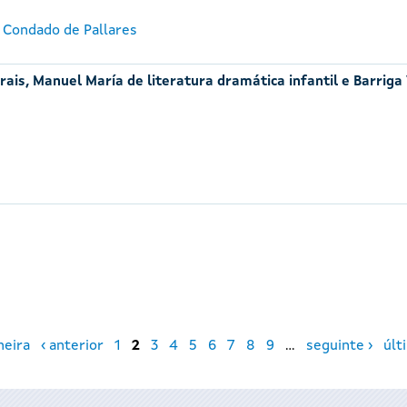
 Condado de Pallares
ais, Manuel María de literatura dramática infantil e Barriga
meira
‹ anterior
1
2
3
4
5
6
7
8
9
…
seguinte ›
últ