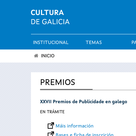
INSTITUCIONAL
TEMAS
P
Menú
INICIO
principal
Vostede
está
PREMIOS
aquí
XXVII Premios de Publicidade en galego
EN TRÁMITE
Máis información
Bases e ficha de inscrición