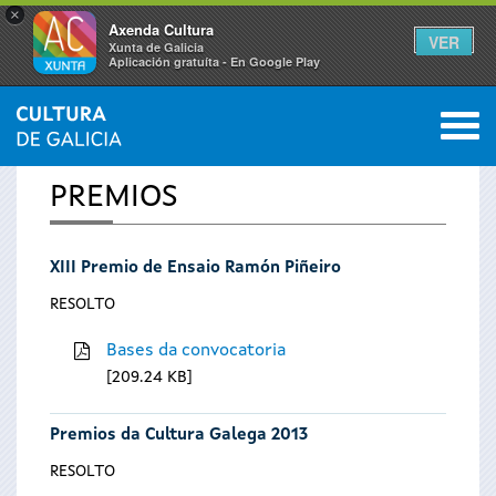
×
Axenda Cultura
VER
Xunta de Galicia
Aplicación gratuíta - En Google Play
Saltar al menú
M
INICIO
0
Vostede
PREMIOS
está
XIII Premio de Ensaio Ramón Piñeiro
aquí
RESOLTO
Bases da convocatoria
209.24 KB
Premios da Cultura Galega 2013
RESOLTO