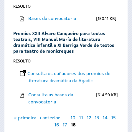
RESOLTO
Bases da convocatoria
150.11 KB
Premios XXII Álvaro Cunqueiro para textos
teatrais, VIII Manuel María de literatura
dramática infantil e XI Barriga Verde de textos
para teatro de monicreques
RESOLTO
Consulta os gañadores dos premios de
literatura dramática da Agadic
Consulta as bases da
614.59 KB
convocatoria
Páxinas
« primeira
‹ anterior
…
10
11
12
13
14
15
16
17
18