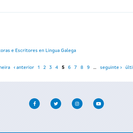
toras e Escritores en Lingua Galega
meira
‹ anterior
1
2
3
4
5
6
7
8
9
…
seguinte ›
últ
Facebook
Twitter
Instagram
Youtube