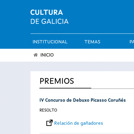
INSTITUCIONAL
TEMAS
P
Menú
INICIO
principal
Vostede
está
PREMIOS
aquí
IV Concurso de Debuxo Picasso Coruñés
RESOLTO
Relación de gañadores