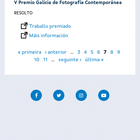
V Premio Galicia de Fotografía Contemporánea
RESOLTO
Traballo premiado
Máis información
Páxinas
« primeira
‹ anterior
…
3
4
5
6
7
8
9
10
11
…
seguinte ›
última »
Facebook
Twitter
Instagram
Youtube