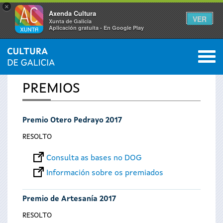
×
Axenda Cultura
VER
Xunta de Galicia
Aplicación gratuíta - En Google Play
Saltar al menú
M
INICIO
0
Vostede
PREMIOS
está
Premio Otero Pedrayo 2017
aquí
RESOLTO
Consulta as bases no DOG
Información sobre os premiados
Premio de Artesanía 2017
RESOLTO