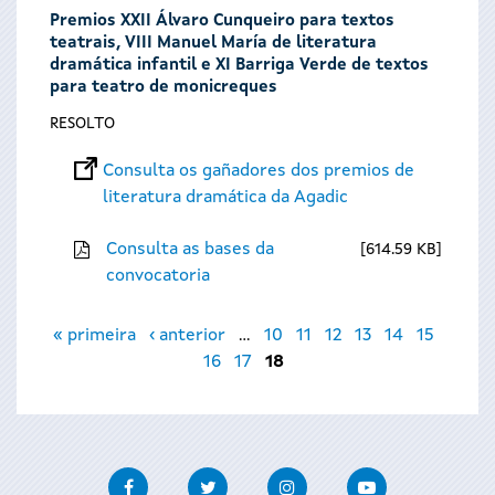
Premios XXII Álvaro Cunqueiro para textos
teatrais, VIII Manuel María de literatura
dramática infantil e XI Barriga Verde de textos
para teatro de monicreques
RESOLTO
Consulta os gañadores dos premios de
literatura dramática da Agadic
Consulta as bases da
614.59 KB
convocatoria
Páxinas
« primeira
‹ anterior
…
10
11
12
13
14
15
16
17
18
Facebook
Twitter
Instagram
Youtube