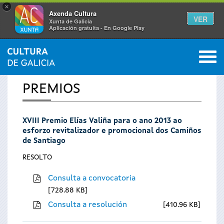
×
Axenda Cultura
VER
Xunta de Galicia
Aplicación gratuíta - En Google Play
Saltar al menú
M
INICIO
0
Vostede
PREMIOS
está
XVIII Premio Elías Valiña para o ano 2013 ao
aquí
esforzo revitalizador e promocional dos Camiños
de Santiago
RESOLTO
Consulta a convocatoria
728.88 KB
Consulta a resolución
410.96 KB