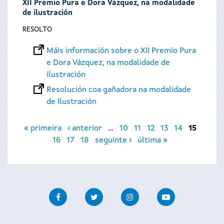
XII Premio Pura e Dora Vázquez, na modalidade
de ilustración
RESOLTO
Máis información sobre o XII Premio Pura
e Dora Vázquez, na modalidade de
ilustración
Resolución coa gañadora na modalidade
de Ilustración
Páxinas
« primeira
‹ anterior
…
10
11
12
13
14
15
16
17
18
seguinte ›
última »
Facebook
Twitter
Instagram
Youtube