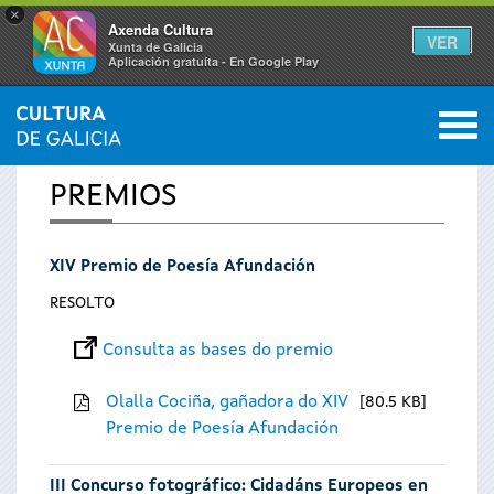
×
Axenda Cultura
VER
Xunta de Galicia
Aplicación gratuíta - En Google Play
Saltar al menú
M
INICIO
0
Vostede
PREMIOS
está
XIV Premio de Poesía Afundación
aquí
RESOLTO
Consulta as bases do premio
Olalla Cociña, gañadora do XIV
80.5 KB
Premio de Poesía Afundación
III Concurso fotográfico: Cidadáns Europeos en