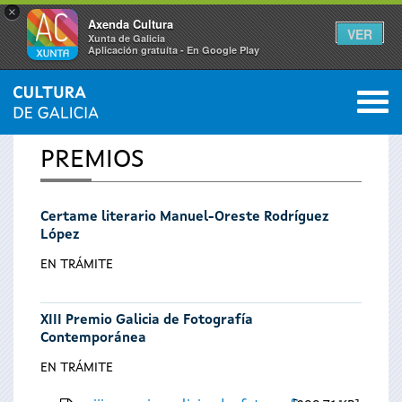
×
Axenda Cultura
VER
Xunta de Galicia
Aplicación gratuíta - En Google Play
Saltar al menú
M
INICIO
0
Vostede
PREMIOS
está
Certame literario Manuel-Oreste Rodríguez
aquí
López
EN TRÁMITE
XIII Premio Galicia de Fotografía
Contemporánea
EN TRÁMITE