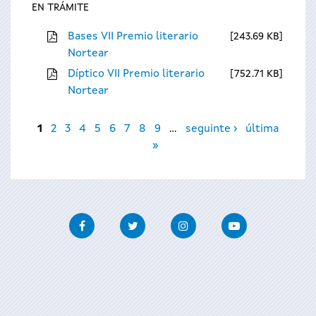
EN TRÁMITE
Bases VII Premio literario
243.69 KB
Nortear
Díptico VII Premio literario
752.71 KB
Nortear
Páxinas
1
2
3
4
5
6
7
8
9
…
seguinte ›
última
»
Facebook
Twitter
Instagram
Youtube