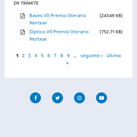
EN TRÁMITE
Bases VII Premio literario
243.69 KB
Nortear
Díptico VII Premio literario
752.71 KB
Nortear
Páxinas
1
2
3
4
5
6
7
8
9
…
seguinte ›
última
»
Facebook
Twitter
Instagram
Youtube