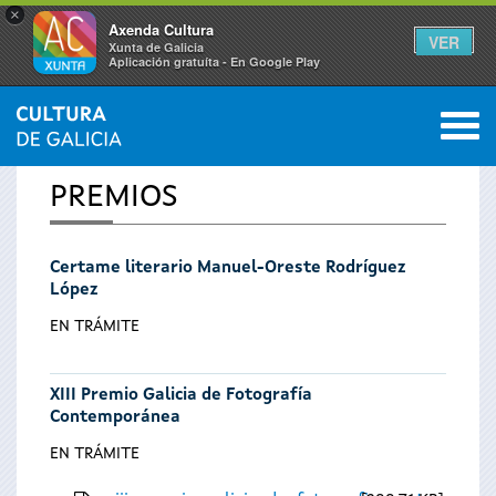
×
Axenda Cultura
VER
Xunta de Galicia
Aplicación gratuíta - En Google Play
Saltar al menú
M
INICIO
0
Vostede
PREMIOS
está
Certame literario Manuel-Oreste Rodríguez
aquí
López
EN TRÁMITE
XIII Premio Galicia de Fotografía
Contemporánea
EN TRÁMITE