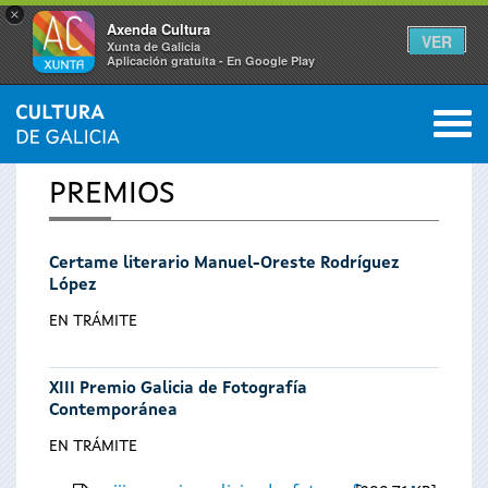
×
Axenda Cultura
VER
Xunta de Galicia
Aplicación gratuíta - En Google Play
Saltar al menú
M
INICIO
0
Vostede
PREMIOS
está
Certame literario Manuel-Oreste Rodríguez
aquí
López
EN TRÁMITE
XIII Premio Galicia de Fotografía
Contemporánea
EN TRÁMITE