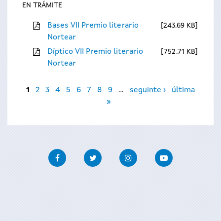
EN TRÁMITE
Bases VII Premio literario
243.69 KB
Nortear
Díptico VII Premio literario
752.71 KB
Nortear
Páxinas
1
2
3
4
5
6
7
8
9
…
seguinte ›
última
»
Facebook
Twitter
Instagram
Youtube