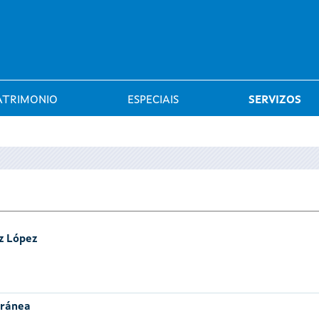
Saltar al menú
ATRIMONIO
ESPECIAIS
SERVIZOS
z López
oránea