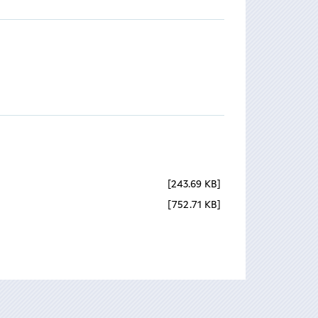
243.69 KB
752.71 KB