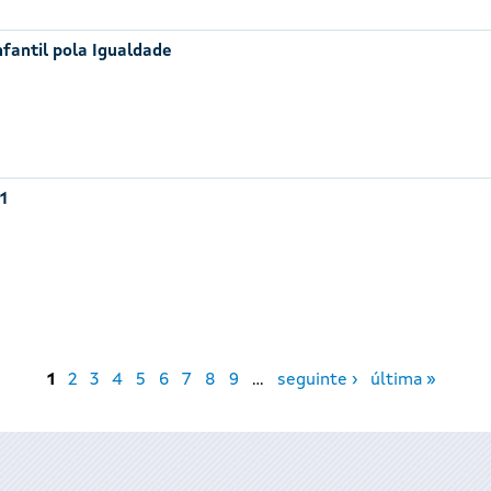
nfantil pola Igualdade
1
1
2
3
4
5
6
7
8
9
…
seguinte ›
última »