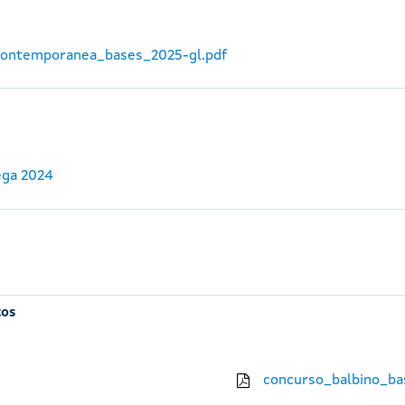
_contemporanea_bases_2025-gl.pdf
ega 2024
tos
concurso_balbino_ba