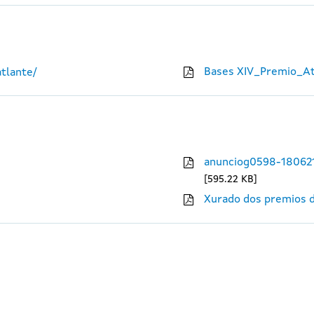
Bases XIV_Premio_At
tlante/
anunciog0598-18062
595.22 KB
Xurado dos premios d