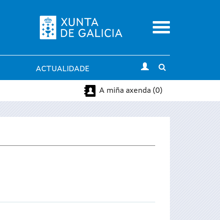
Menu
Toggle
ACTUALIDADE
search
A miña axenda (0)