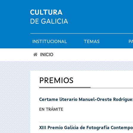
INSTITUCIONAL
TEMAS
P
Menú
INICIO
principal
Vostede
está
PREMIOS
aquí
Certame literario Manuel-Oreste Rodrígue
EN TRÁMITE
XIII Premio Galicia de Fotografía Contemp