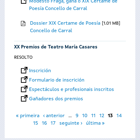
Modesto Fraga, gaña o XIX Certame de
Poesía Concello de Carral
Dossier XIX Certame de Poesía
1.01 MB
Concello de Carral
XX Premios de Teatro María Casares
RESOLTO
Inscrición
Formulario de inscrición
Espectáculos e profesionais inscritos
Gañadores dos premios
Páxinas
« primeira
‹ anterior
…
9
10
11
12
13
14
15
16
17
seguinte ›
última »