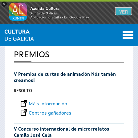
×
Axenda Cultura
VER
Xunta de Galicia
Aplicación gratuíta - En Google Play
Saltar al menú
M
INICIO
0
Vostede
PREMIOS
está
V Premios de curtas de animación Nós tamén
aquí
creamos!
RESOLTO
Máis información
Centros gañadores
V Concurso internacional de microrrelatos
Camilo José Cela