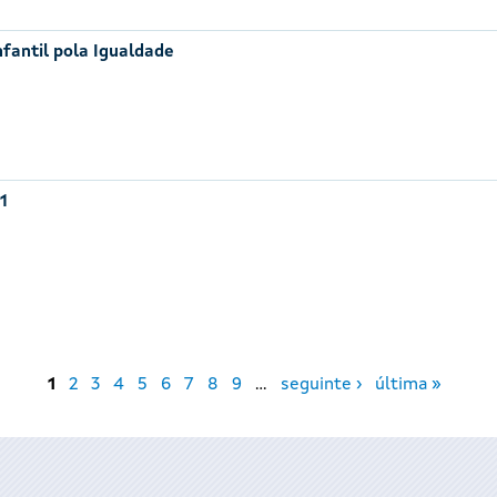
nfantil pola Igualdade
1
1
2
3
4
5
6
7
8
9
…
seguinte ›
última »