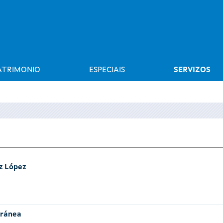
Saltar al menú
ATRIMONIO
ESPECIAIS
SERVIZOS
z López
oránea