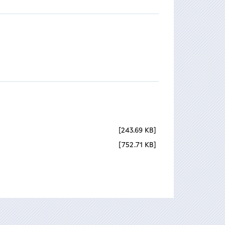
243.69 KB
752.71 KB