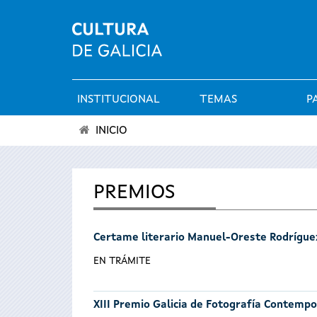
INSTITUCIONAL
TEMAS
P
Menú
INICIO
principal
Vostede
está
PREMIOS
aquí
Certame literario Manuel-Oreste Rodrígue
EN TRÁMITE
XIII Premio Galicia de Fotografía Contemp