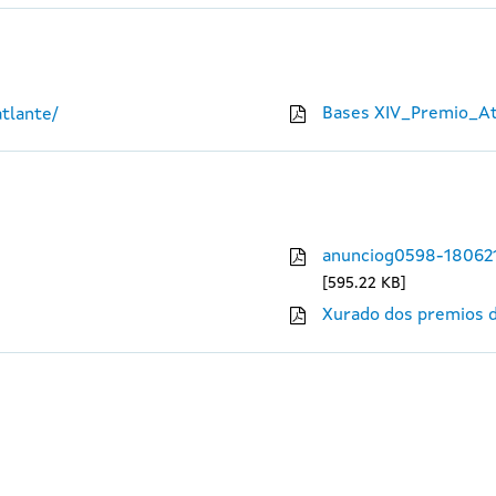
Bases XIV_Premio_At
tlante/
anunciog0598-18062
595.22 KB
Xurado dos premios d