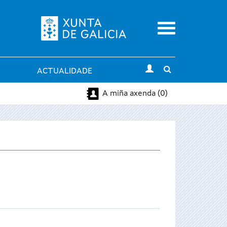
Menu
Toggle
ACTUALIDADE
search
A miña axenda (0)