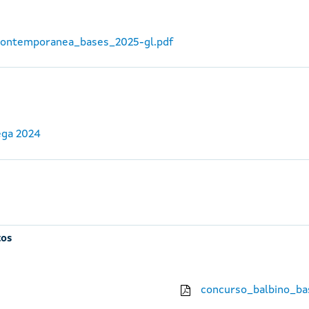
_contemporanea_bases_2025-gl.pdf
ega 2024
tos
concurso_balbino_ba