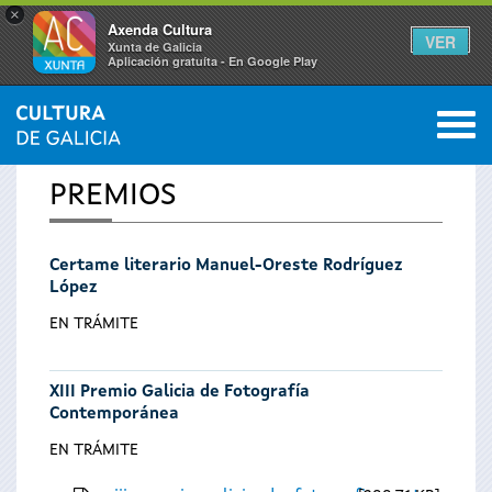
×
Axenda Cultura
VER
Xunta de Galicia
Aplicación gratuíta - En Google Play
Saltar al menú
M
INICIO
0
Vostede
PREMIOS
está
Certame literario Manuel-Oreste Rodríguez
aquí
López
EN TRÁMITE
XIII Premio Galicia de Fotografía
Contemporánea
EN TRÁMITE