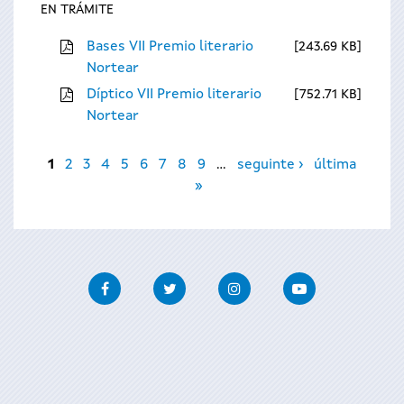
EN TRÁMITE
Bases VII Premio literario
243.69 KB
Nortear
Díptico VII Premio literario
752.71 KB
Nortear
Páxinas
1
2
3
4
5
6
7
8
9
…
seguinte ›
última
»
Facebook
Twitter
Instagram
Youtube