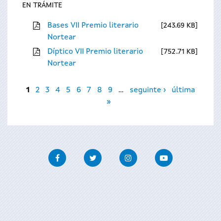
EN TRÁMITE
Bases VII Premio literario
243.69 KB
Nortear
Díptico VII Premio literario
752.71 KB
Nortear
Páxinas
1
2
3
4
5
6
7
8
9
…
seguinte ›
última
»
Facebook
Twitter
Instagram
Youtube