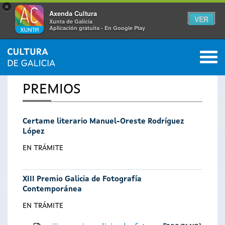
×
Axenda Cultura
VER
Xunta de Galicia
Aplicación gratuíta - En Google Play
Saltar al menú
M
INICIO
0
Vostede
PREMIOS
está
Certame literario Manuel-Oreste Rodríguez
aquí
López
EN TRÁMITE
XIII Premio Galicia de Fotografía
Contemporánea
EN TRÁMITE