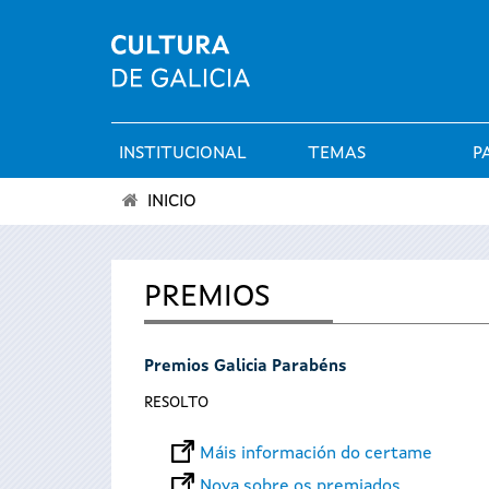
INSTITUCIONAL
TEMAS
P
Menú
INICIO
principal
Vostede
está
PREMIOS
aquí
Premios Galicia Parabéns
RESOLTO
Máis información do certame
Nova sobre os premiados