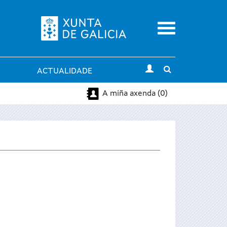
Menu
Toggle
ACTUALIDADE
search
A miña axenda (0)