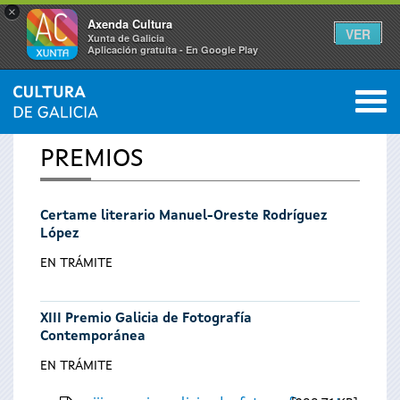
×
Axenda Cultura
VER
Xunta de Galicia
Aplicación gratuíta - En Google Play
Saltar al menú
M
INICIO
0
Vostede
PREMIOS
está
Certame literario Manuel-Oreste Rodríguez
aquí
López
EN TRÁMITE
XIII Premio Galicia de Fotografía
Contemporánea
EN TRÁMITE