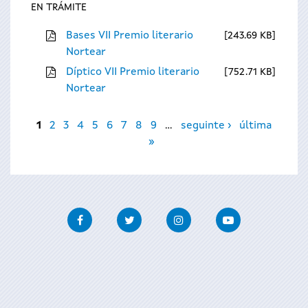
EN TRÁMITE
Bases VII Premio literario
243.69 KB
Nortear
Díptico VII Premio literario
752.71 KB
Nortear
Páxinas
1
2
3
4
5
6
7
8
9
…
seguinte ›
última
»
Facebook
Twitter
Instagram
Youtube