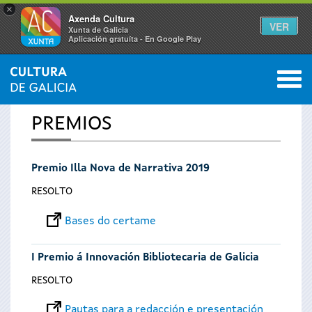
×
Axenda Cultura
VER
Xunta de Galicia
Aplicación gratuíta - En Google Play
Saltar al menú
M
INICIO
0
Vostede
PREMIOS
está
Premio Illa Nova de Narrativa 2019
aquí
RESOLTO
Bases do certame
I Premio á Innovación Bibliotecaria de Galicia
RESOLTO
Pautas para a redacción e presentación