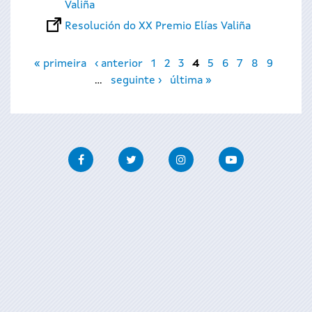
Valiña
Resolución do XX Premio Elías Valiña
Páxinas
« primeira
‹ anterior
1
2
3
4
5
6
7
8
9
…
seguinte ›
última »
Facebook
Twitter
Instagram
Youtube