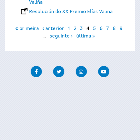
Valiña
Resolución do XX Premio Elías Valiña
Páxinas
« primeira
‹ anterior
1
2
3
4
5
6
7
8
9
…
seguinte ›
última »
Facebook
Twitter
Instagram
Youtube