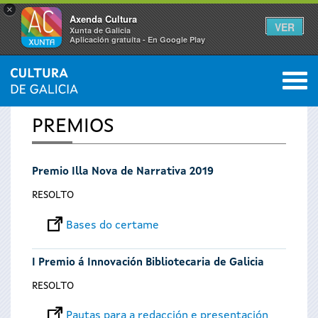
×
Axenda Cultura
VER
Xunta de Galicia
Aplicación gratuíta - En Google Play
Saltar al menú
M
INICIO
0
Vostede
PREMIOS
está
Premio Illa Nova de Narrativa 2019
aquí
RESOLTO
Bases do certame
I Premio á Innovación Bibliotecaria de Galicia
RESOLTO
Pautas para a redacción e presentación