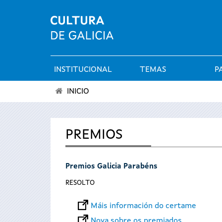
INSTITUCIONAL
TEMAS
P
Menú
INICIO
principal
Vostede
está
PREMIOS
aquí
Premios Galicia Parabéns
RESOLTO
Máis información do certame
Nova sobre os premiados