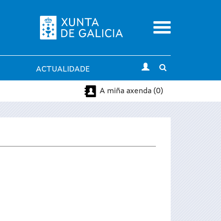
Menu
Toggle
ACTUALIDADE
search
A miña axenda (0)