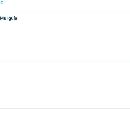
me
 Murguía