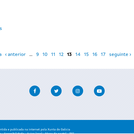
os
a
‹ anterior
…
9
10
11
12
13
14
15
16
17
seguinte ›
Facebook
Twitter
Instagram
Youtube
ida e publicada na internet pola Xunta de Galicia
a
-
Accesibilidade
-
Aviso legal
-
Mapa do portal
-
RSS