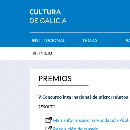
INSTITUCIONAL
TEMAS
P
Menú
INICIO
principal
Vostede
está
PREMIOS
aquí
V Concurso internacional de microrrelatos
RESOLTO
Máis información na Fundación Públi
Resolución do xurado