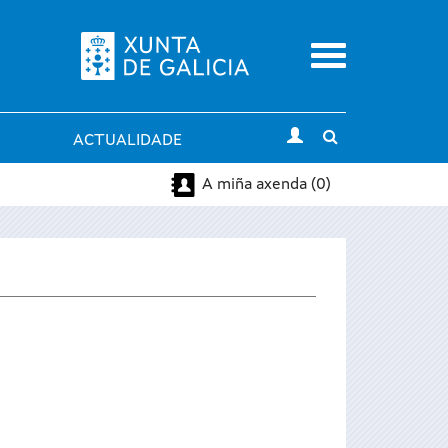
Menu
Toggle
ACTUALIDADE
search
A miña axenda (0)