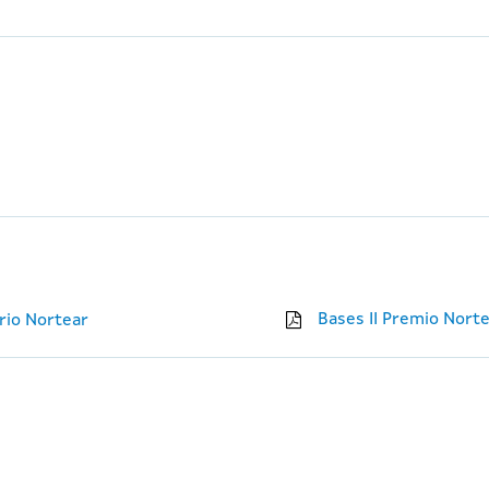
Bases II Premio Nort
ario Nortear