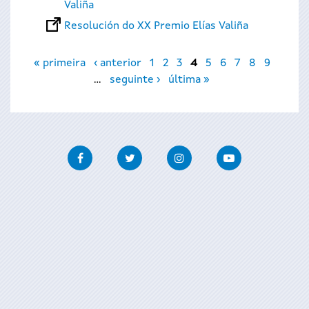
Valiña
Resolución do XX Premio Elías Valiña
Páxinas
« primeira
‹ anterior
1
2
3
4
5
6
7
8
9
…
seguinte ›
última »
Facebook
Twitter
Instagram
Youtube