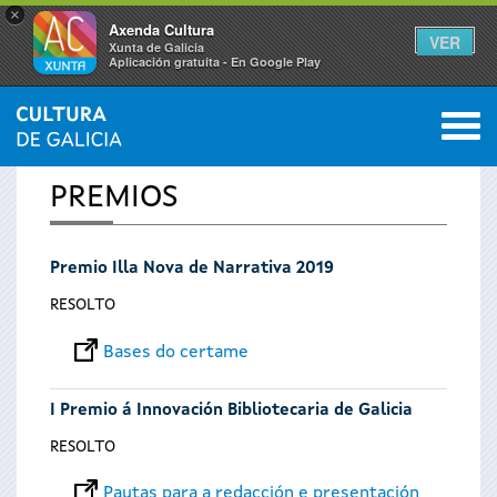
×
Axenda Cultura
VER
Xunta de Galicia
Aplicación gratuíta - En Google Play
Saltar al menú
M
INICIO
0
Vostede
PREMIOS
está
Premio Illa Nova de Narrativa 2019
aquí
RESOLTO
Bases do certame
I Premio á Innovación Bibliotecaria de Galicia
RESOLTO
Pautas para a redacción e presentación