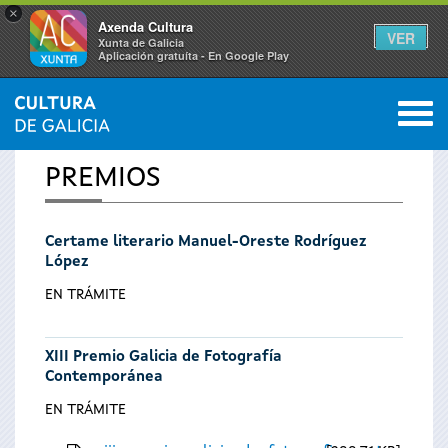
×
Axenda Cultura
VER
Xunta de Galicia
Aplicación gratuíta - En Google Play
Saltar al menú
M
INICIO
0
Vostede
PREMIOS
está
Certame literario Manuel-Oreste Rodríguez
aquí
López
EN TRÁMITE
XIII Premio Galicia de Fotografía
Contemporánea
EN TRÁMITE