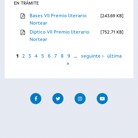
EN TRÁMITE
Bases VII Premio literario
243.69 KB
Nortear
Díptico VII Premio literario
752.71 KB
Nortear
Páxinas
1
2
3
4
5
6
7
8
9
…
seguinte ›
última
»
Facebook
Twitter
Instagram
Youtube