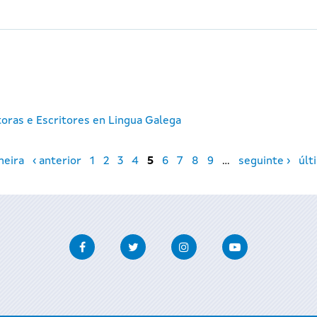
toras e Escritores en Lingua Galega
meira
‹ anterior
1
2
3
4
5
6
7
8
9
…
seguinte ›
últ
Facebook
Twitter
Instagram
Youtube