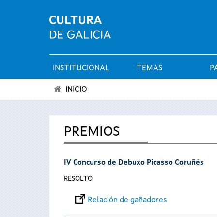
INSTITUCIONAL
TEMAS
P
Menú
INICIO
principal
Vostede
está
PREMIOS
aquí
IV Concurso de Debuxo Picasso Coruñés
RESOLTO
Relación de gañadores