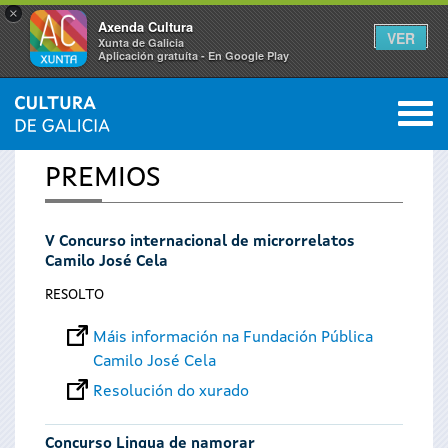
×
Axenda Cultura
VER
Xunta de Galicia
Aplicación gratuíta - En Google Play
Saltar al menú
M
INICIO
0
Vostede
PREMIOS
está
V Concurso internacional de microrrelatos
aquí
Camilo José Cela
RESOLTO
Máis información na Fundación Pública
Camilo José Cela
Resolución do xurado
Concurso Lingua de namorar