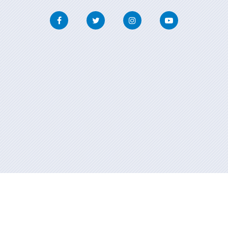
Facebook
Twitter
Instagram
Youtube
Información mantida e publicada na internet pola Xunta de Galicia