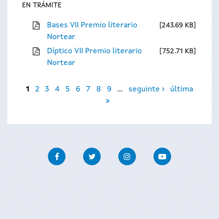
EN TRÁMITE
Bases VII Premio literario
243.69 KB
Nortear
Díptico VII Premio literario
752.71 KB
Nortear
Páxinas
1
2
3
4
5
6
7
8
9
…
seguinte ›
última
»
Facebook
Twitter
Instagram
Youtube