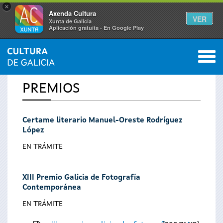
×
Axenda Cultura
VER
Xunta de Galicia
Aplicación gratuíta - En Google Play
Saltar al menú
M
INICIO
0
Vostede
PREMIOS
está
Certame literario Manuel-Oreste Rodríguez
aquí
López
EN TRÁMITE
XIII Premio Galicia de Fotografía
Contemporánea
EN TRÁMITE