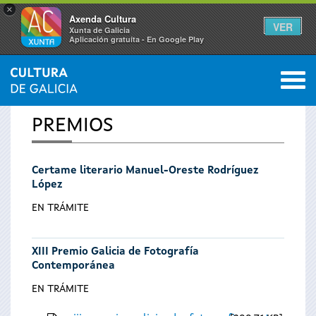
×
Axenda Cultura
VER
Xunta de Galicia
Aplicación gratuíta - En Google Play
Saltar al menú
M
INICIO
0
Vostede
PREMIOS
está
Certame literario Manuel-Oreste Rodríguez
aquí
López
EN TRÁMITE
XIII Premio Galicia de Fotografía
Contemporánea
EN TRÁMITE