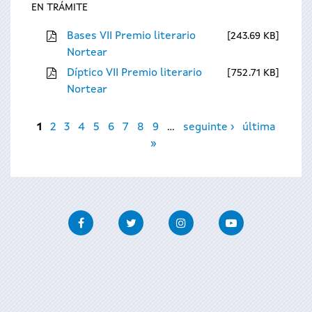
EN TRÁMITE
Bases VII Premio literario
243.69 KB
Nortear
Díptico VII Premio literario
752.71 KB
Nortear
Páxinas
1
2
3
4
5
6
7
8
9
…
seguinte ›
última
»
Facebook
Twitter
Instagram
Youtube