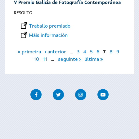
V Premio Galicia de Fotografía Contemporánea
RESOLTO
Traballo premiado
Máis información
Páxinas
« primeira
‹ anterior
…
3
4
5
6
7
8
9
10
11
…
seguinte ›
última »
Facebook
Twitter
Instagram
Youtube