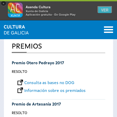
×
Axenda Cultura
VER
Xunta de Galicia
Aplicación gratuíta - En Google Play
Saltar al menú
M
INICIO
0
Vostede
PREMIOS
está
Premio Otero Pedrayo 2017
aquí
RESOLTO
Consulta as bases no DOG
Información sobre os premiados
Premio de Artesanía 2017
RESOLTO